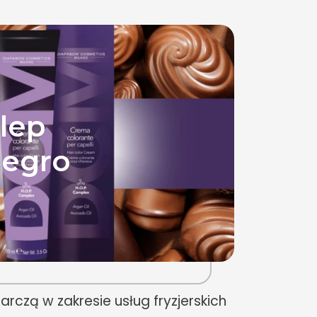
lep
legro
rczą w zakresie usług fryzjerskich