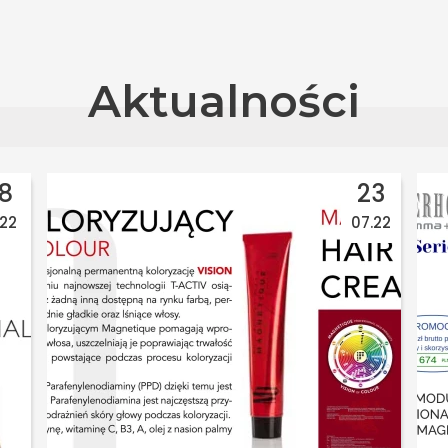
Aktualności
18
23
.22
07.22