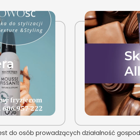
Sk
era
Al
 jest do osób prowadzących działalność gospoda