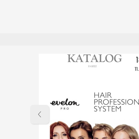
09
07.22
11