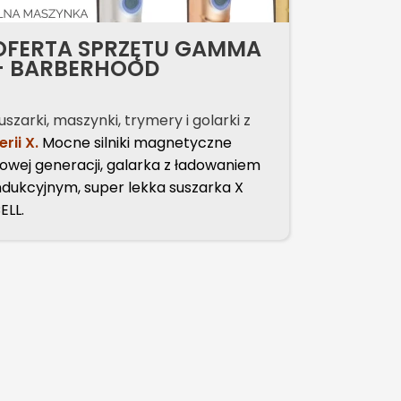
OFERTA SPRZĘTU GAMMA
NOWOŚĆ
+ BARBERHOOD
Color
uszarki, maszynki, trymery i golarki z
Rozświetla
erii X.
Mocne silniki magnetyczne
farbowanyc
owej generacji, galarka z ładowaniem
pigmenty i 
ndukcyjnym, super lekka suszarka X
dłużej.
ELL.